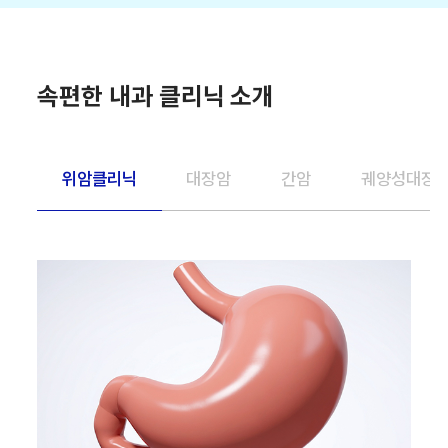
속편한 내과 클리닉 소개
위암클리닉
대장암
간암
궤양성대장