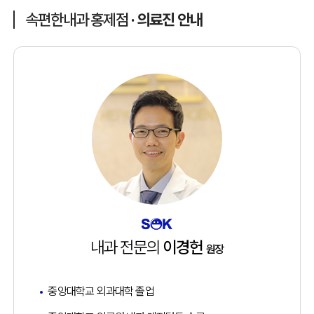
속편한내과 홍제점
· 의료진 안내
내과 전문의
이경헌
원장
중앙대학교 외과대학 졸업