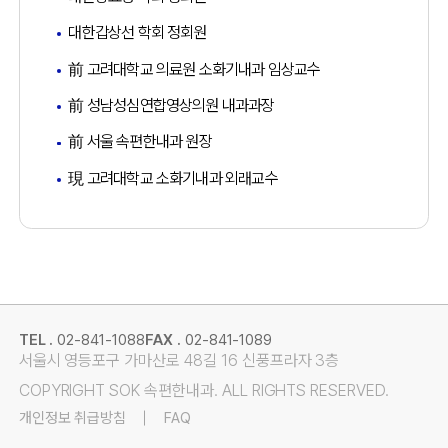
대한갑상선 학회 정회원
前 고려대학교 의료원 소화기내과 임상교수
前 성남성심연합영상의원 내과과장
前 서울 속편한내과 원장
現 고려대학교 소화기내과 외래교수
TEL .
02-841-1088
FAX .
02-841-1089
서울시 영등포구 가마산로 48길 16 신풍프라자 3층
COPYRIGHT SOK 속편한내과. ALL RIGHTS RESERVED.
개인정보 취급방침
FAQ