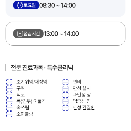
08:30 ~ 14:00
토요일
13:00 ~ 14:00
점심시간
전문 진료과목
· 특수클리닉
조기위암/대장암
변비
구취
만성 설사
식도
과민성 장
목(인두) 이물감
염증성 장
속쓰림
만성 간질환
소화불량