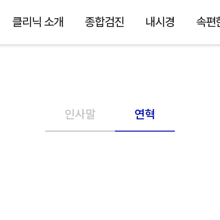
클리닉 소개
종합검진
내시경
속편
인사말
연혁