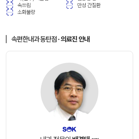
속쓰림
만성 간질환
소화불량
속편한내과 동탄점
· 의료진 안내