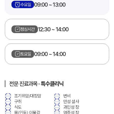
09:00 ~ 13:00
수요일
12:30 ~ 14:00
점심시간
09:00 ~ 14:00
토요일
전문 진료과목
· 특수클리닉
조기위암/대장암
변비
구취
만성 설사
식도
과민성 장
목(인두) 이물감
염증성 장