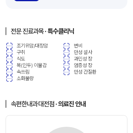
전문 진료과목
· 특수클리닉
조기위암/대장암
변비
구취
만성 설사
식도
과민성 장
목(인두) 이물감
염증성 장
속쓰림
만성 간질환
소화불량
속편한내과 대전점
· 의료진 안내