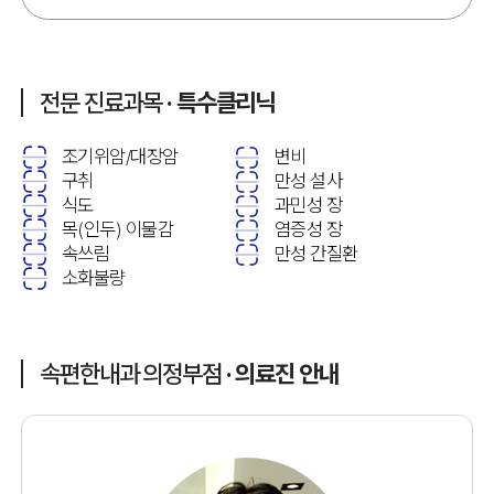
전문 진료과목
· 특수클리닉
조기위암/대장암
변비
구취
만성 설사
식도
과민성 장
목(인두) 이물감
염증성 장
속쓰림
만성 간질환
소화불량
속편한내과 의정부점
· 의료진 안내