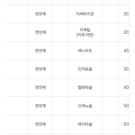
영양제
지씨타치온
30,0
치옥탈
영양제
20,0
(리포아란)
영양제
세느비트
45,0
영양제
진카로솔
30,0
영양제
헬파워솔
40,0
영양제
브레노솔
50,0
영양제
바이타솔
60,0