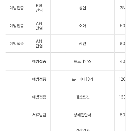
B형
예방접종
성인
28,0
간염
A형
예방접종
소아
50,0
간염
A형
예방접종
성인
80,0
간염
예방접종
프로디악스
40,0
예방접종
프리베나13가
120,0
예방접종
대상포진
160,0
서류발급
상해진단서
50,0
영상검사