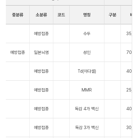
중분류
소분류
구분
비용
코드
명칭
예방접종
수두
35,0
예방접종
일본뇌염
성인
70,0
예방접종
Td(아다셀)
40,0
예방접종
MMR
25,0
예방접종
독감 4가 백신
40,0
예방접종
독감 3가 백신
30,0