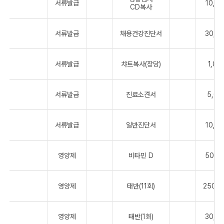
서류발급
10,0
CD복사
서류발급
채용건강진단서
30,0
서류발급
챠트복사(장당)
1,00
서류발급
진료소견서
5,00
서류발급
일반진단서
10,0
영양제
비타민 D
50,0
영양제
태반(11회)
250,0
영양제
태반(1회)
30,0