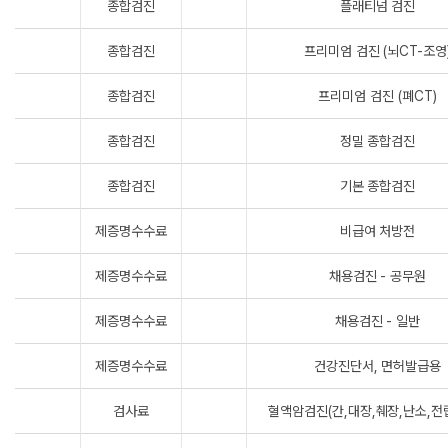
종합검진
플래티넘 검진
종합검진
프리미엄 검진 (뇌CT-조영
종합검진
프리미엄 검진 (폐CT)
종합검진
정밀 종합검진
종합검진
기본 종합검진
제증명수수료
비급여 처방전
제증명수수료
채용검진 - 공무원
제증명수수료
채용검진 - 일반
제증명수수료
건강진단서, 면허발급용
검사료
혈액암검진(간,대장,췌장,난소,전