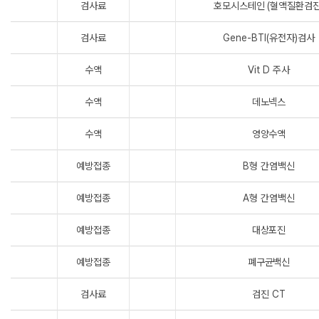
검사료
호모시스테인 (혈액질환검진
검사료
Gene-BTI(유전자)검사
수액
Vit D 주사
수액
데노넥스
수액
영양수액
예방접종
B형 간염백신
예방접종
A형 간염백신
예방접종
대상포진
예방접종
폐구균백신
검사료
검진 CT