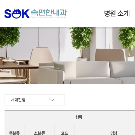
병원 소개
서대전점
항목
중분류
소분류
코드
명칭