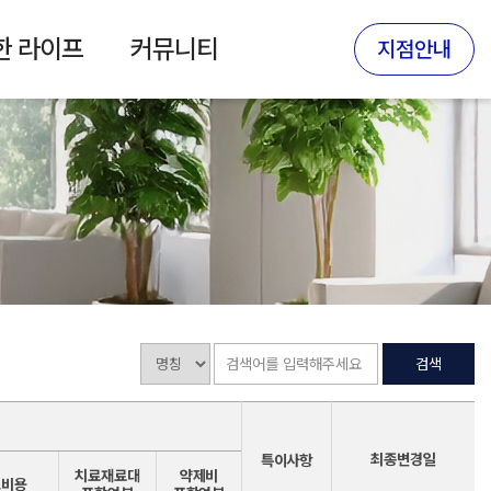
한 라이프
커뮤니티
지점안내
최종변경일
특이사항
치료재료대
약제비
고비용