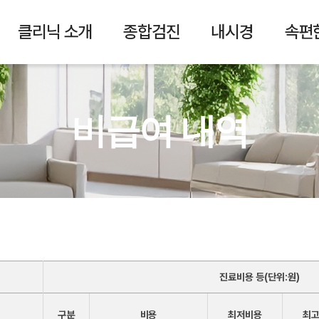
클리닉 소개
종합검진
내시경
속편
비급여 내역
진료비용 등(단위:원)
구분
비용
최저비용
최