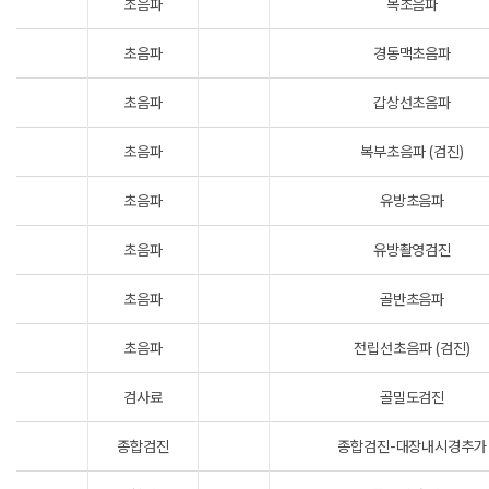
초음파
목초음파
초음파
경동맥초음파
초음파
갑상선초음파
초음파
복부초음파 (검진)
초음파
유방초음파
초음파
유방촬영검진
초음파
골반초음파
초음파
전립선초음파 (검진)
검사료
골밀도검진
종합검진
종합검진-대장내시경추가